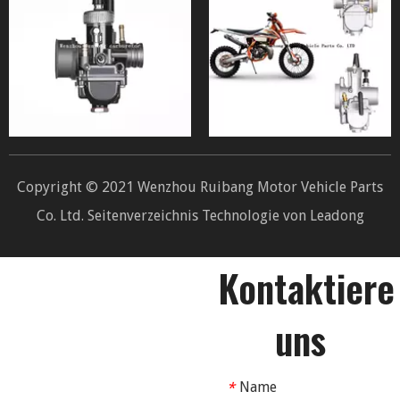
Copyright © 2021 Wenzhou Ruibang Motor Vehicle Parts
Co. Ltd.
Seitenverzeichnis
Technologie von
Leadong
Kontaktiere
uns
Name
*