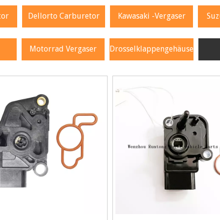
tor
Dellorto Carburetor
Kawasaki -Vergaser
Suz
Motorrad Vergaser
Drosselklappengehäuse