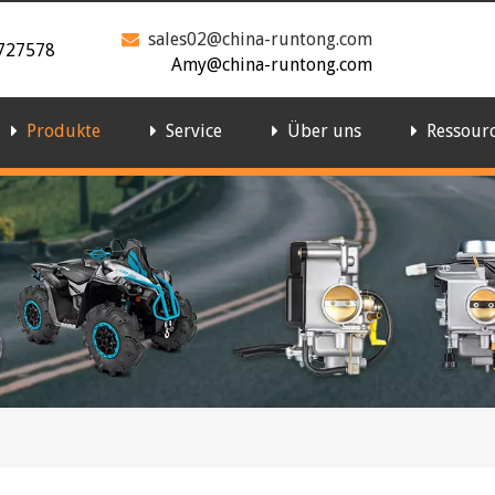
sales02@china-runtong.com

727578
Amy@china-runtong.com
Produkte
Service
Über uns
Ressour