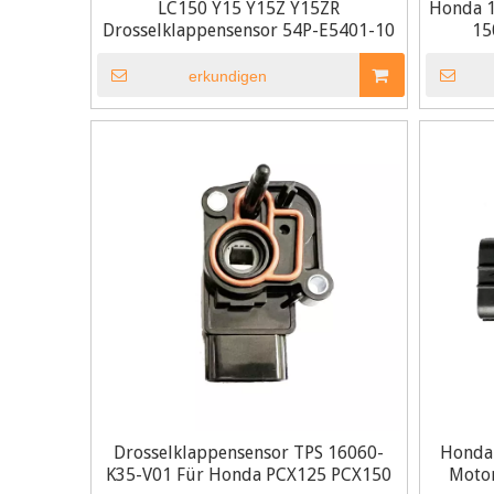
LC150 Y15 Y15Z Y15ZR
Honda 
Drosselklappensensor 54P-E5401-10
15
erkundigen
Drosselklappensensor TPS 16060-
Honda
K35-V01 Für Honda PCX125 PCX150
Motor