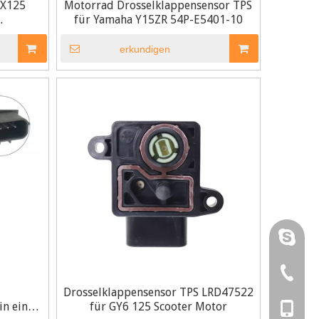
CX125
Motorrad Drosselklappensensor TPS
für Yamaha Y15ZR 54P-E5401-10
r
erkundigen
Karenhu
RUNTON
0086-57
Drosselklappensensor TPS LRD47522
 in einem
für GY6 125 Scooter Motor
0086-57
0086-13