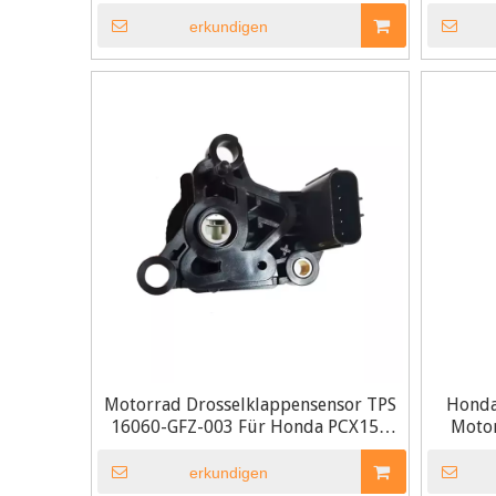
erkundigen
Motorrad Drosselklappensensor TPS
Honda
16060-GFZ-003 Für Honda PCX150
Motor
LEAD 110
erkundigen