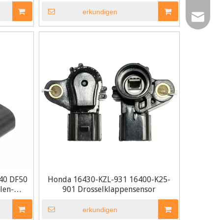
erkundigen
0086-15
amy@chi
0086-15
sales02
sales@ch
40 DF50
Honda 16430-KZL-931 16400-K25-
len-
901 Drosselklappensensor
erkundigen