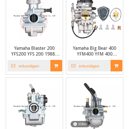
Yamaha Blaster 200
Yamaha Big Bear 400
YFS200 YFS 200 1988–
YFM400 YFM 400
2006 Vergaser
YFM400S 2WD 4WD
Vergaser
erkundigen
erkundigen
Video