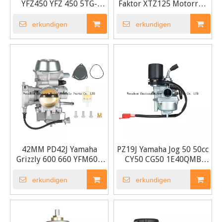
YFZ450 YFZ 450 5TG-
Faktor XTZ125 Motorrad
14101-34-00 Vergaser
Vergaser
erkundigen
erkundigen
42MM PD42J Yamaha
PZ19J Yamaha Jog 50 50cc
Grizzly 600 660 YFM600
CY50 CG50 1E40QMB
YFM 600 Vergaser
Roller Vergaser
erkundigen
erkundigen