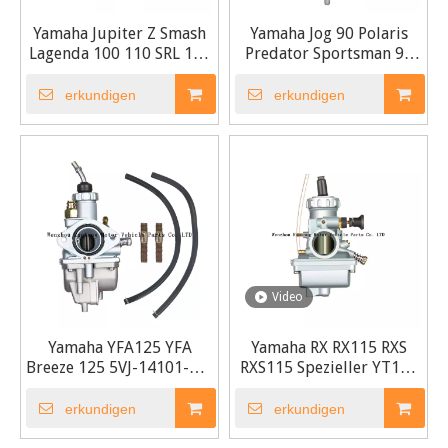
Yamaha Jupiter Z Smash
Yamaha Jog 90 Polaris
Lagenda 100 110 SRL 110
Predator Sportsman 90
Vergaser
90CC Vergaser
erkundigen
erkundigen
Video
Yamaha YFA125 YFA
Yamaha RX RX115 RXS
Breeze 125 5VJ-14101-00-
RXS115 Spezieller YT115
00 Vergaser
Vergaser
erkundigen
erkundigen