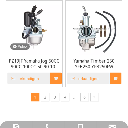
Video
PZ19JF Yamaha Jog 50CC
Yamaha Timber 250
90CC 100CC 50 90 100
YFB250 YFB250FW
Scooter Vergaser
YFB250D Vergaser
erkundigen
erkundigen
1
2
3
4
...
6
»