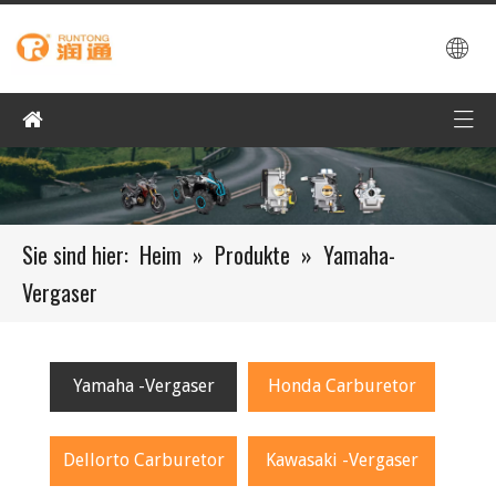
Sie sind hier:
Heim
»
Produkte
»
Yamaha-
Vergaser
Yamaha -Vergaser
Honda Carburetor
Dellorto Carburetor
Kawasaki -Vergaser