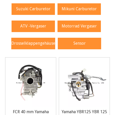
Suzuki Carburetor
Mikuni Carburetor
ATV -Vergaser
Motorrad Vergaser
Drosselklappengehäuse
Sensor
FCR 40 mm Yamaha
Yamaha YBR125 YBR 125