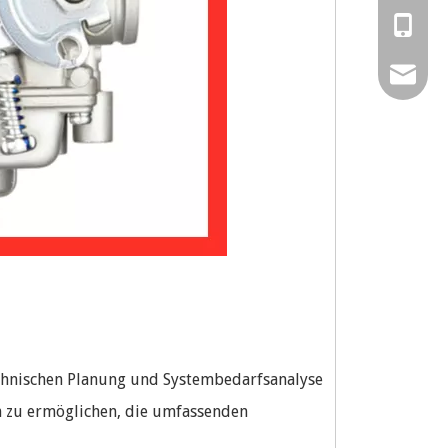
0086-57
0086-13
0086-15
amy@chi
0086-15
sales02
sales@ch
technischen Planung und Systembedarfsanalyse
n zu ermöglichen, die umfassenden