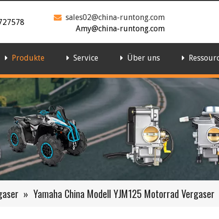
sales02@china-runtong.com

727578
Amy@china-runtong.com
Produkte
Service
Über uns
Ressour
gaser
»
Yamaha China Modell YJM125 Motorrad Vergaser