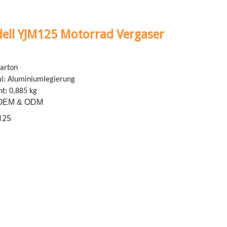
ell YJM125 Motorrad Vergaser
Karton
l: Aluminiumlegierung
ht: 0,885 kg
OEM & ODM
125