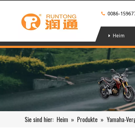
0086-15967

Heim
Sie sind hier:
Heim
»
Produkte
»
Yamaha-Ver