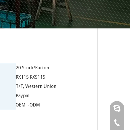
20 Stück/Karton
RX115 RXS115
T/T, Western Union
Paypal
OEM -ODM
Karenhu
RUNTON
0086-57