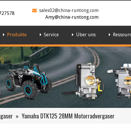
sales02@china-runtong.com

727578
Amy@china-runtong.com
Produkte
Service
Über uns
Ressour
rgaser
»
Yamaha DTK125 28MM Motorradvergaser