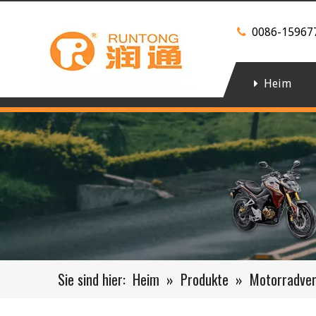
0086-15967

Heim
Sie sind hier:
Heim
»
Produkte
»
Motorradve