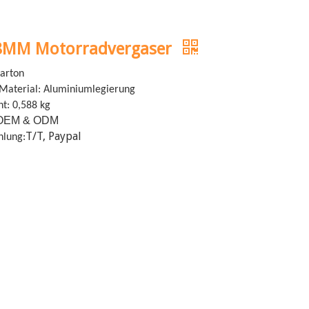
8MM Motorradvergaser
Karton
aterial: Aluminiumlegierung
ht: 0,588 kg
OEM & ODM
T/T, Paypal
hlung: