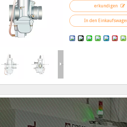
erkundigen
In den Einkaufswage