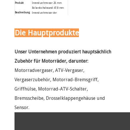
Innendurchmesser: 26 mm
Produkt
Bolzenlochabstand: 47,8 mm
Beschreibung
Innendurchmesser der
Luftfilterhalterung: 26 mm
Außendurchmesser der
Luftfilterhalterung: 30 mm
Die Hauptprodukte
Industriestandard: Japanischer,
chinesischer Standard
Unser Unternehmen produziert hauptsächlich
Zubehör für Motorräder, darunter:
Motorradvergaser, ATV-Vergaser,
Vergaserzubehör, Motorrad-Bremsgriff,
Griffhülse, Motorrad-ATV-Schalter,
Bremsscheibe, Drosselklappengehäuse und
Sensor.