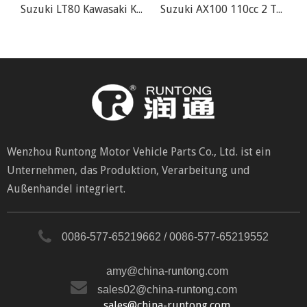
Suzuki LT80 Kawasaki KSF80 KFX80 ATV Quad Vergaser
Suzuki AX100 110cc 2 Takt 22mm QJ100-M KW100-M Motorrad Vergaser
Wenzhou Runtong Motor Vehicle Parts Co., Ltd. ist ein
Unternehmen, das Produktion, Verarbeitung und
Außenhandel integriert.
0086-577-65219662 / 0086-577-65219552
amy@china-runtong.com
sales02@china-runtong.com
sales@china-runtong.com