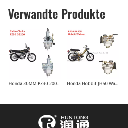
Verwandte Produkte
Honda NQ50 NQ50A NQ50AA NQ50D Spree 50 1986–1987 Vergaser
Honda 30MM PZ30 200cc 250cc Motorrad Kabelvergaser
Honda Hobbit JH50 Wabron Scooter Moped Vergaser