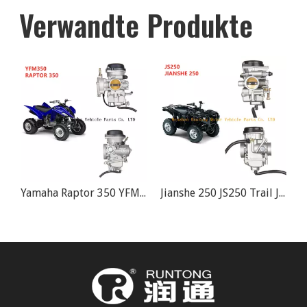
Verwandte Produkte
500 400 cc 500 cc ATV Vergaser
Yamaha Raptor 350 YFM350 YFM 350 ATV Quad 36MM Vergaser
Jianshe 250 JS250 Trail JetMoto Tank 250 cc ATV Vergaser