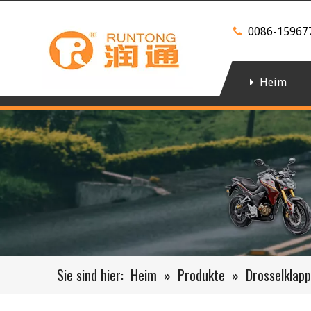
0086-15967

Heim
Sie sind hier:
Heim
»
Produkte
»
Drosselklap