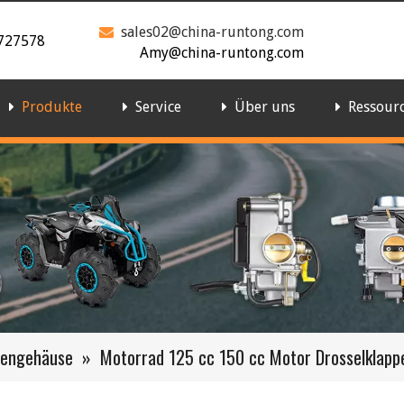
sales02@china-runtong.com

727578
Amy@china-runtong.com
Produkte
Service
Über uns
Ressour
pengehäuse
»
Motorrad 125 cc 150 cc Motor Drosselklap