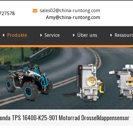
sales02@china-runtong.com

727578
Amy@china-runtong.com
Produkte
Service
Über uns
Ressour
onda TPS 16400-K25-901 Motorrad Drosselklappensensor