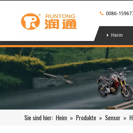
0086-15967

Heim
Sie sind hier:
Heim
»
Produkte
»
Sensor
»
H