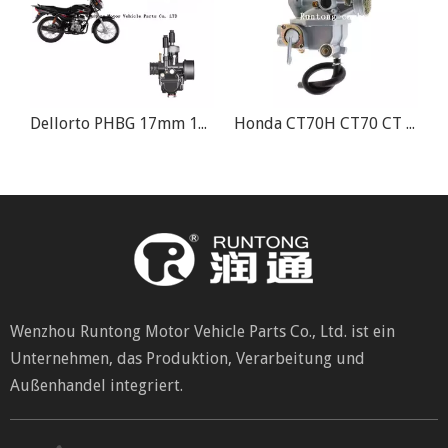
B Cable Choke Motorrad Dirt Bike Vergaser
Dellorto PHBG 17mm 19mm 21mm Edition DS Motorrad Vergaser
Honda CT70H CT70 CT 70 Motorrad KO Mini Trail Bike Vergaser
Wenzhou Runtong Motor Vehicle Parts Co., Ltd. ist ein
Unternehmen, das Produktion, Verarbeitung und
Außenhandel integriert.