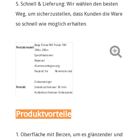
5. Schnell & Lieferung: Wir wählen den besten
Weg, um sicherzustellen, dass Kunden die Ware
so schnell wie möglich erhalten.
Bajaj Pulsar180 Pulsar 180
Produktmodell
180cc 200cc
Spezifikationen:
Material :
Aluminiumlegierung
Passend für : Rennmotorrad
Einlassseitiger
Innendurchmesser: 30 mm
Produkt
Außendurchmesser Einlassseite:
Beschreibung
36 mm
Innendurchmesser der
Luftfilterhalterung: 41 mm
Produktvorteile
Außendurchmesser der
Luftfilterhalterung: 45 mm
Industriestandard: Japanischer,
chinesischer Standard
1. Oberfläche mit Beizen, um es glänzender und