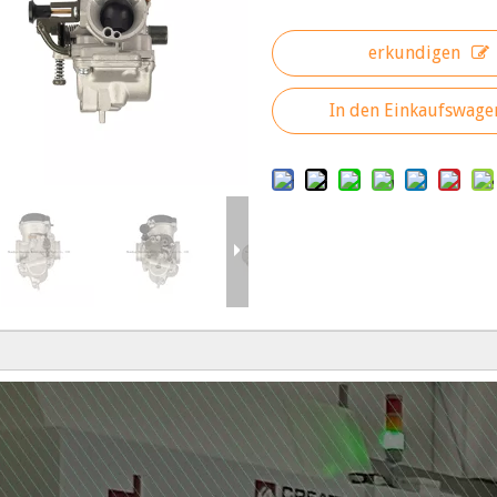
erkundigen
In den Einkaufswage