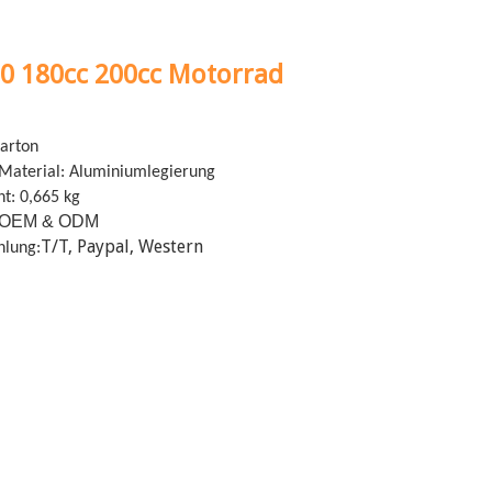
00 180cc 200cc Motorrad
Karton
aterial: Aluminiumlegierung
ht: 0,665 kg
OEM & ODM
T/T, Paypal, Western
hlung: