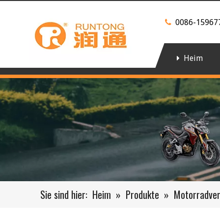
0086-15967

Heim
Sie sind hier:
Heim
»
Produkte
»
Motorradve