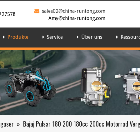
sales02@china-runtong.com

727578
Amy@china-runtong.com
Produkte
Service
Über uns
Ressour
rgaser
»
Bajaj Pulsar 180 200 180cc 200cc Motorrad Ver