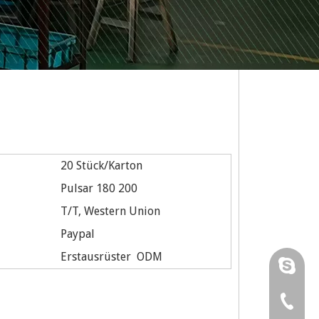
20 Stück/Karton
Pulsar 180 200
T/T, Western Union
Paypal
Erstausrüster ODM
Karenhu
RUNTON
0086-57