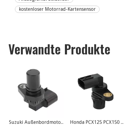
kostenloser Motorrad-Kartensensor
Verwandte Produkte
201 93333350 Für Chery Chevrolet Mitsubishi
Suzuki Außenbordmotor DF40 DF50 DF140 DF150 Nockenwellen-Positionssensor
Honda PCX125 PCX150 Motorrad Cramshaft Sensor OEM 37700-K27-V01